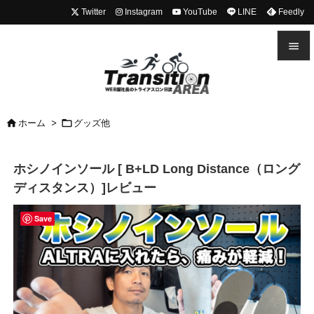
Twitter
Instagram
YouTube
LINE
Feedly


メニュ



ホーム
>
グッズ他
前へ

ホシノインソール [ B+LD Long Distance（ロング
次へ
ディスタンス）]レビュー

検索
Save