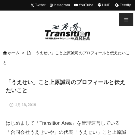
Twitter
Instagram
YouTube
LINE
Feedly


メニュ



ホーム
>
「うえせい」こと上原誠司のプロフィールと伝えたいこ
前へ
と

次へ

「うえせい」こと上原誠司のプロフィールと伝え
たいこと
検索

1月 18, 2019
はじめまして「Transition Area」を管理運営している
「合同会社うえせいや」の代表「うえせい」こと上原誠