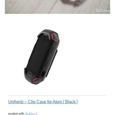
Unihertz – Clip Case for Atom [ Black ]
posted with
カエレバ