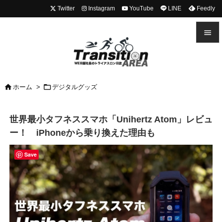
Twitter
Instagram
YouTube
LINE
Feedly


メニュ



ホーム
>
デジタルグッズ
前へ

世界最小タフネススマホ「Unihertz Atom」レビュ
次へ
ー！ iPhoneから乗り換えた理由も

検索
Save