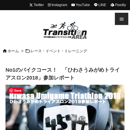
Twitter
Instagram
YouTube
LINE
Feedly


メニュ



ホーム
>
レース・イベント・トレーニング
前へ

No1のバイクコース！ 「ひわさうみがめトライ
次へ
アスロン2018」参加レポート

検索
Save