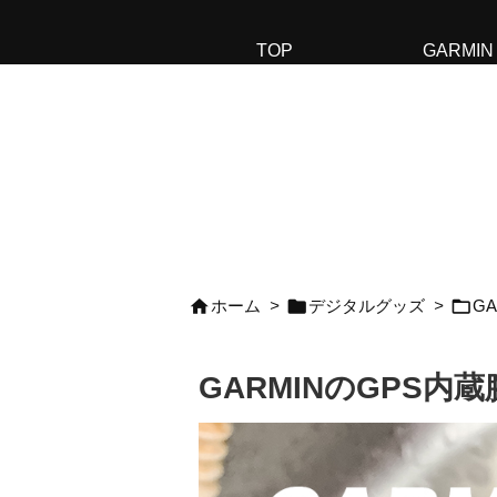
TOP
GARMIN



ホーム
>
デジタルグッズ
>
G
GARMINのGPS