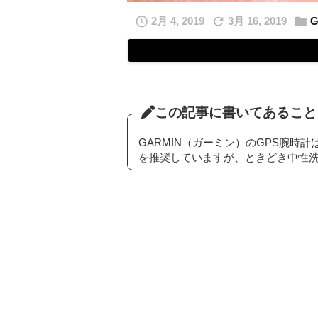



2月 4, 2019
3月 16, 2019
この記事に書いてあること
GARMIN（ガーミン）のGPS腕
を推奨していますが、ときどき中性