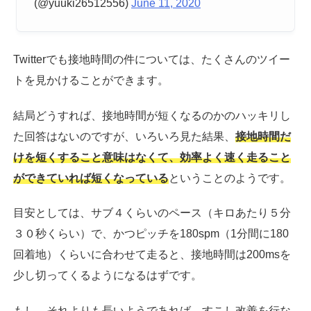
(@yuuki26512556)
June 11, 2020
Twitterでも接地時間の件については、たくさんのツイー
トを見かけることができます。
結局どうすれば、接地時間が短くなるのかのハッキリし
た回答はないのですが、いろいろ見た結果、
接地時間だ
けを短くすること意味はなくて、効率よく速く走ること
ができていれば短くなっている
ということのようです。
目安としては、サブ４くらいのペース（キロあたり５分
３０秒くらい）で、かつピッチを180spm（1分間に180
回着地）くらいに合わせて走ると、接地時間は200msを
少し切ってくるようになるはずです。
もし、それよりも長いようであれば、すこし改善を行な