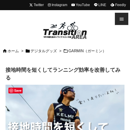
Twitter
Instagram
YouTube
LINE
Feedly


メニュ




ホーム
>
デジタルグッズ
>
GARMIN（ガーミン）
前へ

接地時間を短くしてランニング効率を改善してみ
次へ
る

検索
Save