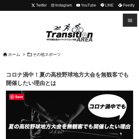
Twitter
Instagram
YouTube
LINE
Feedly


メニュ



ホーム
>
その他スポーツ
前へ

コロナ渦中！夏の高校野球地方大会を無観客でも
次へ
開催したい理由とは

検索
Save