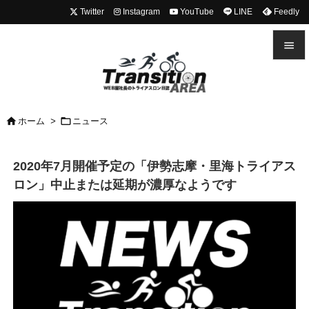
Twitter
Instagram
YouTube
LINE
Feedly


メニュ



ホーム
>
ニュース
前へ

2020年7月開催予定の「伊勢志摩・里海トライアス
次へ
ロン」中止または延期が濃厚なようです

検索