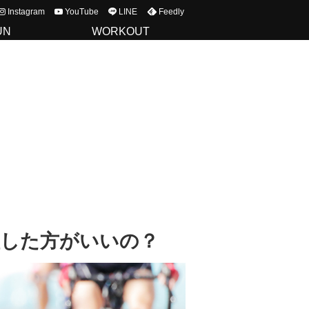
Instagram
YouTube
LINE
Feedly
UN
WORKOUT
理した方がいいの？