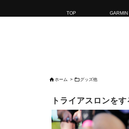
TOP
GARMIN


ホーム
>
グッズ他
トライアスロンをす